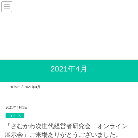
コ
ナ
ン
ビ
テ
ゲ
ン
ー
ツ
シ
お気軽にお問い合わせください
へ
ョ
0467-75-0114
ス
ン
受付時間 9:00-17:00 [ 土・日・祝日除く ]
キ
に
ッ
移
プ
動
2021年4月
HOME
2021年4月
2021年4月1日
TOPICS
「さむかわ次世代経営者研究会 オンライン
展示会」ご来場ありがとうございました。